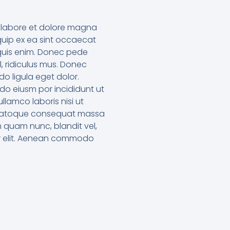
ut labore et dolore magna
iquip ex ea sint occaecat
 quis enim. Donec pede
l, ridiculus mus. Donec
o ligula eget dolor.
 do eiusm por incididunt ut
lamco laboris nisi ut
it natoque consequat massa
m quam nunc, blandit vel,
uer elit. Aenean commodo