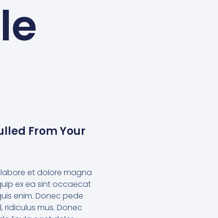
le
Pulled From Your
ut labore et dolore magna
iquip ex ea sint occaecat
 quis enim. Donec pede
l, ridiculus mus. Donec