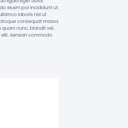
o ligula eget dolor.
 do eiusm por incididunt ut
lamco laboris nisi ut
it natoque consequat massa
m quam nunc, blandit vel,
uer elit. Aenean commodo