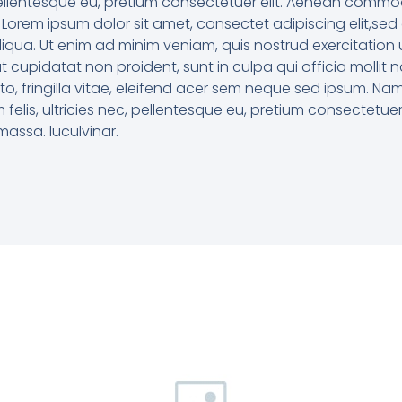
 pellentesque eu, pretium consectetuer elit. Aenean commod
Lorem ipsum dolor sit amet, consectet adipiscing elit,sed
qua. Ut enim ad minim veniam, quis nostrud exercitation ul
at cupidatat non proident, sunt in culpa qui officia moll
o, fringilla vitae, eleifend acer sem neque sed ipsum. Na
 felis, ultricies nec, pellentesque eu, pretium consectet
massa. luculvinar.