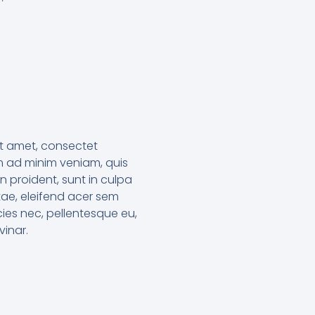
it amet, consectet
im ad minim veniam, quis
n proident, sunt in culpa
tae, eleifend acer sem
cies nec, pellentesque eu,
inar.