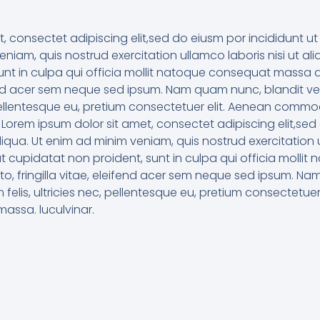
t, consectet adipiscing elit,sed do eiusm por incididunt 
eniam, quis nostrud exercitation ullamco laboris nisi ut al
unt in culpa qui officia mollit natoque consequat massa
eifend acer sem neque sed ipsum. Nam quam nunc, blandit ve
 pellentesque eu, pretium consectetuer elit. Aenean commod
Lorem ipsum dolor sit amet, consectet adipiscing elit,sed
qua. Ut enim ad minim veniam, quis nostrud exercitation ul
at cupidatat non proident, sunt in culpa qui officia moll
o, fringilla vitae, eleifend acer sem neque sed ipsum. Na
 felis, ultricies nec, pellentesque eu, pretium consectet
massa. luculvinar.