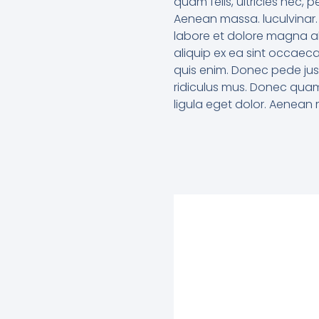
quam felis, ultricies nec,
Aenean massa. luculvinar. 
labore et dolore magna ali
aliquip ex ea sint occaec
quis enim. Donec pede just
ridiculus mus. Donec quam
ligula eget dolor. Aenean 